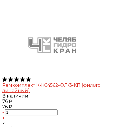
Ремкомплект К-КС4562-ФЛ/3-КП (фильтр
линейный)
В наличии
76 ₽
76 ₽
-
+
×