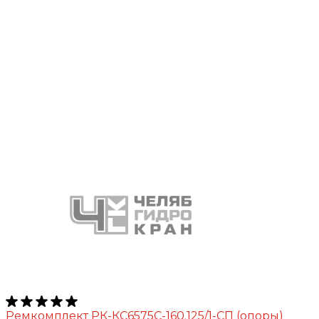
Ремкомплект РК-КС6575С-160.125/1-СП (опоры)