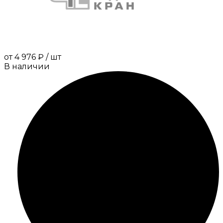
от
4 976 ₽
/
шт
В наличии