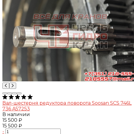
Вал-шестерня редуктора поворота Soosan SCS 746L
736 A57253
В наличии
15 500 ₽
15 500 ₽
-