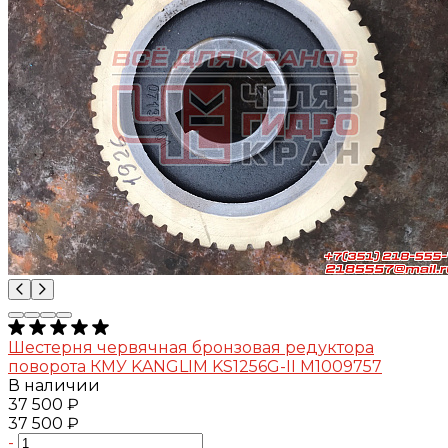
Шестерня червячная бронзовая редуктора
поворота КМУ KANGLIM KS1256G-II M1009757
В наличии
37 500 ₽
37 500 ₽
-