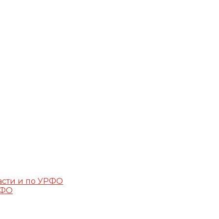
асти и по УРФО
РФО