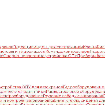
окранов
Гидроцилиндры для спецтехники
Краны
Фил
моторы и гидронасосы
Командоконтроллеры
Гидрот
ие
Опорно-поворотные устройства ОПУ
Приборы безо
стройства ОПУ для автокранов
Гидрооборудование 
комплекты
Подпятники
Рамы, стреловое оборудован
Электрооборудование
Грузовые лебедки автокранов
и и контроля автокранов
Кабины, стекла, сиденья дл
автокранов
Гидроцилиндры для автокранов
Тросики