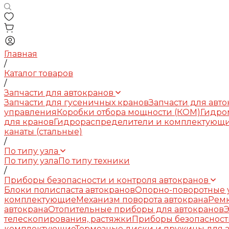
Главная
/
Каталог товаров
/
Запчасти для автокранов
Запчасти для гусеничных кранов
Запчасти для авт
управления
Коробки отбора мощности (КОМ)
Гидро
для кранов
Гидрораспределители и комплектующ
канаты (стальные)
/
По типу узла
По типу узла
По типу техники
/
Приборы безопасности и контроля автокранов
Блоки полиспаста автокранов
Опорно-поворотные у
комплектующие
Механизм поворота автокрана
Рем
автокрана
Отопительные приборы для автокранов
телескопирования, растяжки
Приборы безопасност
комплектующие
Тормозные диски и пружины для 