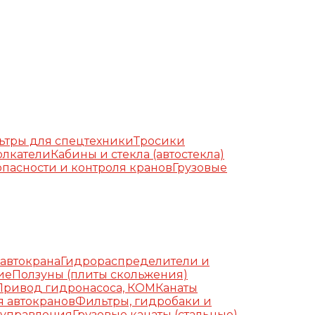
ьтры для спецтехники
Тросики
олкатели
Кабины и стекла (автостекла)
пасности и контроля кранов
Грузовые
автокрана
Гидрораспределители и
ие
Ползуны (плиты скольжения)
Привод гидронасоса, КОМ
Канаты
я автокранов
Фильтры, гидробаки и
 управления
Грузовые канаты (стальные)