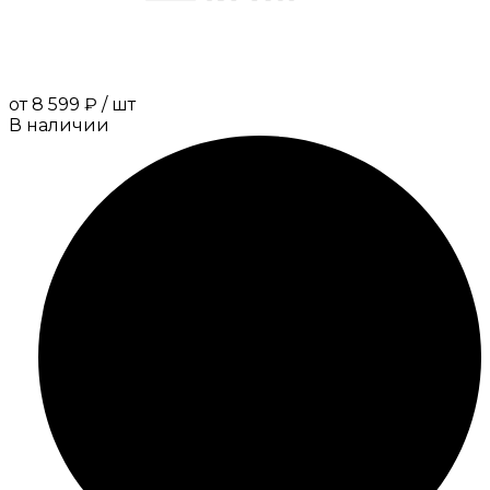
от
8 599 ₽
/
шт
В наличии