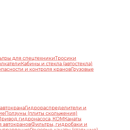
ьтры для спецтехники
Тросики
олкатели
Кабины и стекла (автостекла)
пасности и контроля кранов
Грузовые
автокрана
Гидрораспределители и
ие
Ползуны (плиты скольжения)
Привод гидронасоса, КОМ
Канаты
я автокранов
Фильтры, гидробаки и
 управления
Грузовые канаты (стальные)