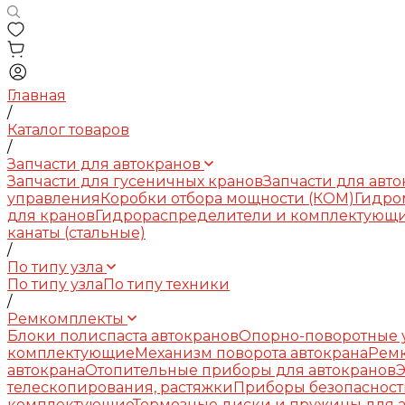
Главная
/
Каталог товаров
/
Запчасти для автокранов
Запчасти для гусеничных кранов
Запчасти для авт
управления
Коробки отбора мощности (КОМ)
Гидро
для кранов
Гидрораспределители и комплектующ
канаты (стальные)
/
По типу узла
По типу узла
По типу техники
/
Ремкомплекты
Блоки полиспаста автокранов
Опорно-поворотные у
комплектующие
Механизм поворота автокрана
Рем
автокрана
Отопительные приборы для автокранов
телескопирования, растяжки
Приборы безопасност
комплектующие
Тормозные диски и пружины для 