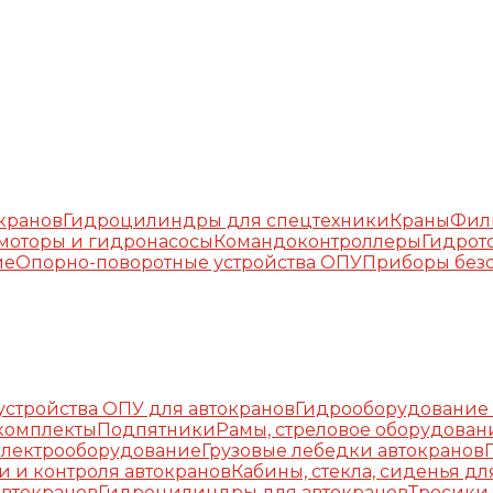
окранов
Гидроцилиндры для спецтехники
Краны
Фил
моторы и гидронасосы
Командоконтроллеры
Гидрот
ие
Опорно-поворотные устройства ОПУ
Приборы безо
стройства ОПУ для автокранов
Гидрооборудование 
комплекты
Подпятники
Рамы, стреловое оборудован
Электрооборудование
Грузовые лебедки автокранов
и и контроля автокранов
Кабины, стекла, сиденья дл
автокранов
Гидроцилиндры для автокранов
Тросики