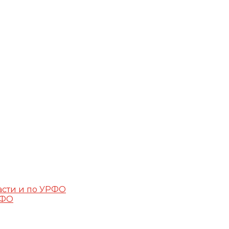
асти и по УРФО
РФО