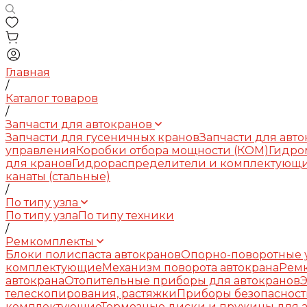
Главная
/
Каталог товаров
/
Запчасти для автокранов
Запчасти для гусеничных кранов
Запчасти для авт
управления
Коробки отбора мощности (КОМ)
Гидро
для кранов
Гидрораспределители и комплектующ
канаты (стальные)
/
По типу узла
По типу узла
По типу техники
/
Ремкомплекты
Блоки полиспаста автокранов
Опорно-поворотные у
комплектующие
Механизм поворота автокрана
Рем
автокрана
Отопительные приборы для автокранов
телескопирования, растяжки
Приборы безопасност
комплектующие
Тормозные диски и пружины для 