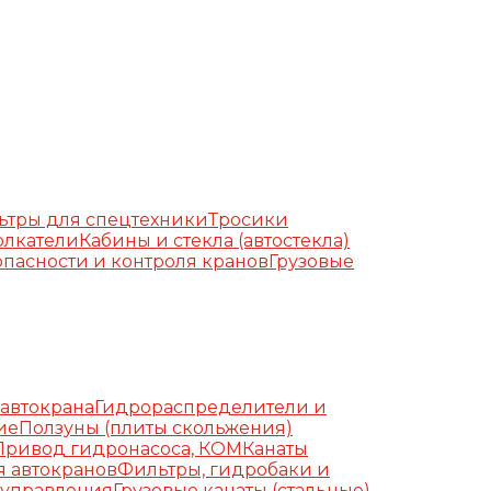
ьтры для спецтехники
Тросики
олкатели
Кабины и стекла (автостекла)
пасности и контроля кранов
Грузовые
автокрана
Гидрораспределители и
ие
Ползуны (плиты скольжения)
Привод гидронасоса, КОМ
Канаты
я автокранов
Фильтры, гидробаки и
 управления
Грузовые канаты (стальные)