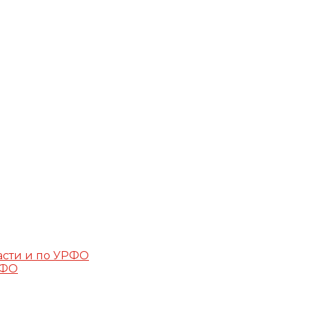
асти и по УРФО
РФО