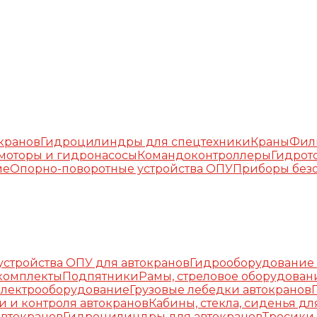
окранов
Гидроцилиндры для спецтехники
Краны
Фил
моторы и гидронасосы
Командоконтроллеры
Гидрот
ие
Опорно-поворотные устройства ОПУ
Приборы безо
стройства ОПУ для автокранов
Гидрооборудование 
комплекты
Подпятники
Рамы, стреловое оборудован
Электрооборудование
Грузовые лебедки автокранов
и и контроля автокранов
Кабины, стекла, сиденья дл
автокранов
Гидроцилиндры для автокранов
Тросики