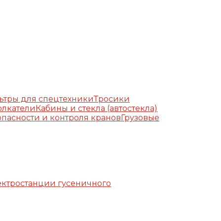
ьтры для спецтехники
Тросики
олкатели
Кабины и стекла (автостекла)
пасности и контроля кранов
Грузовые
ктростанции гусеничного