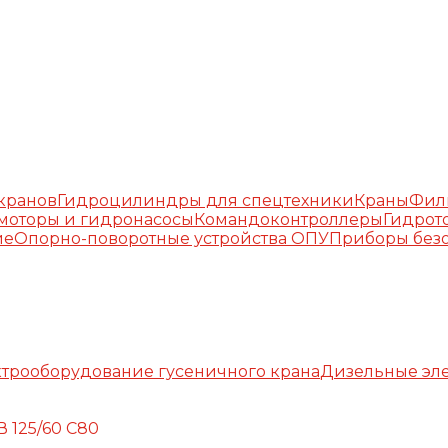
окранов
Гидроцилиндры для спецтехники
Краны
Фил
моторы и гидронасосы
Командоконтроллеры
Гидрот
ие
Опорно-поворотные устройства ОПУ
Приборы безо
трооборудование гусеничного крана
Дизельные эле
 125/60 С80