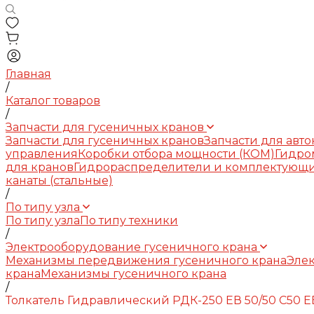
Главная
/
Каталог товаров
/
Запчасти для гусеничных кранов
Запчасти для гусеничных кранов
Запчасти для авт
управления
Коробки отбора мощности (КОМ)
Гидро
для кранов
Гидрораспределители и комплектующ
канаты (стальные)
/
По типу узла
По типу узла
По типу техники
/
Электрооборудование гусеничного крана
Механизмы передвижения гусеничного крана
Элек
крана
Механизмы гусеничного крана
/
Толкатель Гидравлический РДК-250 ЕВ 50/50 С50 ЕВ