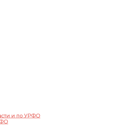
асти и по УРФО
РФО