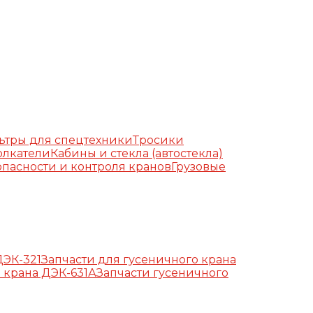
ьтры для спецтехники
Тросики
олкатели
Кабины и стекла (автостекла)
пасности и контроля кранов
Грузовые
ДЭК-321
Запчасти для гусеничного крана
 крана ДЭК-631А
Запчасти гусеничного