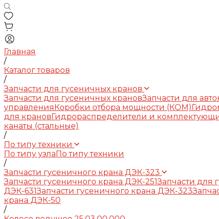
Главная
/
Каталог товаров
/
Запчасти для гусеничных кранов
Запчасти для гусеничных кранов
Запчасти для авт
управления
Коробки отбора мощности (КОМ)
Гидро
для кранов
Гидрораспределители и комплектующ
канаты (стальные)
/
По типу техники
По типу узла
По типу техники
/
Запчасти гусеничного крана ДЭК-323
Запчасти гусеничного крана ДЭК-251
Запчасти для 
ДЭК-631
Запчасти гусеничного крана ДЭК-323
Запча
крана ДЭК-50
/
Колесо ведущее 25.03.00.000