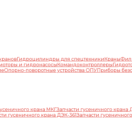
окранов
Гидроцилиндры для спецтехники
Краны
Фил
моторы и гидронасосы
Командоконтроллеры
Гидрот
ие
Опорно-поворотные устройства ОПУ
Приборы безо
гусеничного крана МКГ
Запчасти гусеничного крана 
сти гусеничного крана ДЭК-361
Запчасти гусеничного