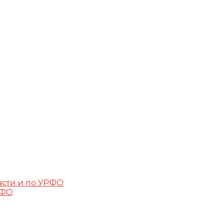
асти и по УРФО
РФО