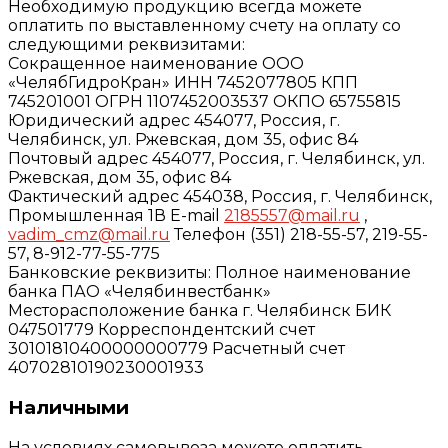
Необходимую продукцию всегда можете
оплатить по выставленному счету на оплату со
следующими реквизитами:
Сокращенное наименование ООО
«ЧелябГидроКран» ИНН 7452077805 КПП
745201001 ОГРН 1107452003537 ОКПО 65755815
Юридический адрес 454077, Россия, г.
Челябинск, ул. Ржевская, дом 35, офис 84
Почтовый адрес 454077, Россия, г. Челябинск, ул.
Ржевская, дом 35, офис 84
Фактический адрес 454038, Россия, г. Челябинск,
Промышленная 1В E-mail
2185557@mail.ru
,
vadim_cmz@mail.ru
Телефон (351) 218-55-57, 219-55-
57, 8-912-77-55-775
Банковские реквизиты: Полное наименование
банка ПАО «Челябинвестбанк»
Месторасположение банка г. Челябинск БИК
047501779 Корреспондентский счет
30101810400000000779 Расчетный счет
40702810190230001933
Наличными
На условиях самовывоза можете оплатить