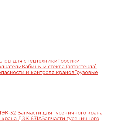
ьтры для спецтехники
Тросики
олкатели
Кабины и стекла (автостекла)
пасности и контроля кранов
Грузовые
ДЭК-321
Запчасти для гусеничного крана
 крана ДЭК-631А
Запчасти гусеничного