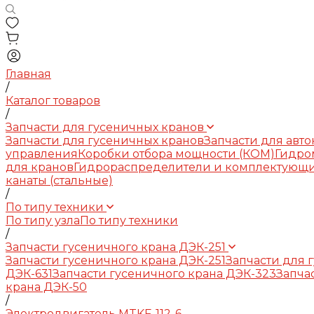
Главная
/
Каталог товаров
/
Запчасти для гусеничных кранов
Запчасти для гусеничных кранов
Запчасти для авт
управления
Коробки отбора мощности (КОМ)
Гидро
для кранов
Гидрораспределители и комплектующ
канаты (стальные)
/
По типу техники
По типу узла
По типу техники
/
Запчасти гусеничного крана ДЭК-251
Запчасти гусеничного крана ДЭК-251
Запчасти для 
ДЭК-631
Запчасти гусеничного крана ДЭК-323
Запча
крана ДЭК-50
/
Электродвигатель MTKF-112-6