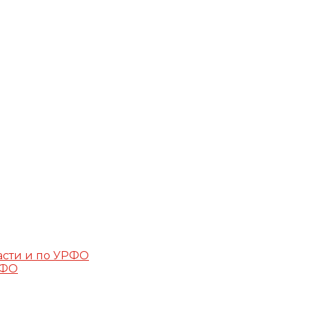
асти и по УРФО
РФО