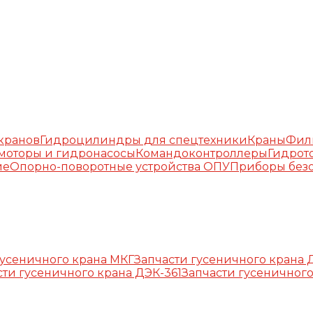
окранов
Гидроцилиндры для спецтехники
Краны
Фил
моторы и гидронасосы
Командоконтроллеры
Гидрот
ие
Опорно-поворотные устройства ОПУ
Приборы безо
гусеничного крана МКГ
Запчасти гусеничного крана 
сти гусеничного крана ДЭК-361
Запчасти гусеничного