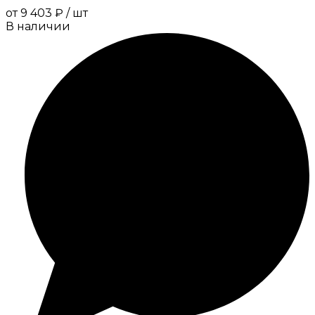
от
9 403 ₽
/
шт
В наличии