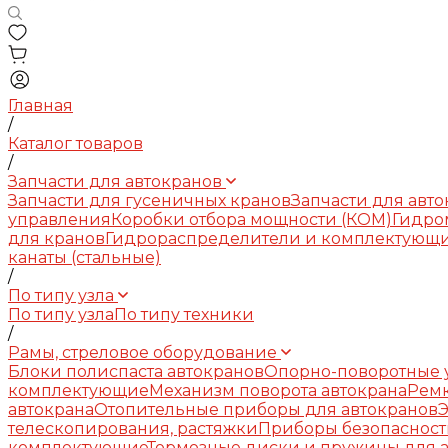
Главная
/
Каталог товаров
/
Запчасти для автокранов
Запчасти для гусеничных кранов
Запчасти для авт
управления
Коробки отбора мощности (КОМ)
Гидро
для кранов
Гидрораспределители и комплектующ
канаты (стальные)
/
По типу узла
По типу узла
По типу техники
/
Рамы, стреловое оборудование
Блоки полиспаста автокранов
Опорно-поворотные у
комплектующие
Механизм поворота автокрана
Рем
автокрана
Отопительные приборы для автокранов
телескопирования, растяжки
Приборы безопасност
комплектующие
Тормозные диски и пружины для 