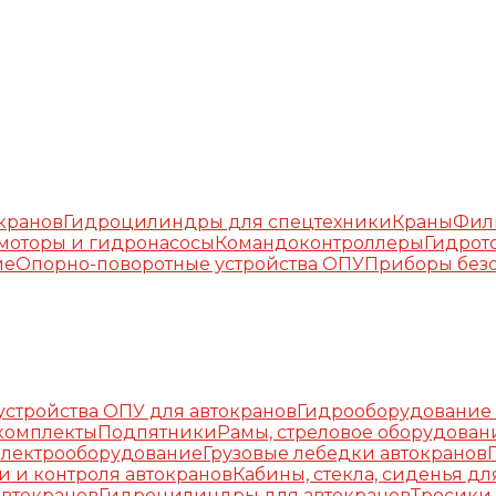
окранов
Гидроцилиндры для спецтехники
Краны
Фил
моторы и гидронасосы
Командоконтроллеры
Гидрот
ие
Опорно-поворотные устройства ОПУ
Приборы безо
стройства ОПУ для автокранов
Гидрооборудование 
комплекты
Подпятники
Рамы, стреловое оборудован
Электрооборудование
Грузовые лебедки автокранов
и и контроля автокранов
Кабины, стекла, сиденья дл
автокранов
Гидроцилиндры для автокранов
Тросики