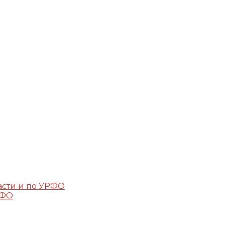
асти и по УРФО
РФО