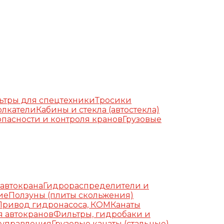
ьтры для спецтехники
Тросики
олкатели
Кабины и стекла (автостекла)
пасности и контроля кранов
Грузовые
автокрана
Гидрораспределители и
ие
Ползуны (плиты скольжения)
Привод гидронасоса, КОМ
Канаты
я автокранов
Фильтры, гидробаки и
 управления
Грузовые канаты (стальные)