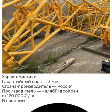
Характеристики
Гарантийный срок
—
3 мес
Страна-производитель
—
Россия
Производитель
—
ЧелябГидроКран
от
120 000 ₽
/
шт
В наличии