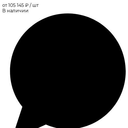
от
105 145 ₽
/
шт
В наличии