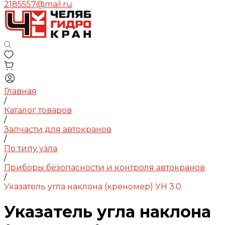
2185557@mail.ru
Главная
/
Каталог товаров
/
Запчасти для автокранов
/
По типу узла
/
Приборы безопасности и контроля автокранов
/
Указатель угла наклона (креномер) УН 3.0
Указатель угла наклона