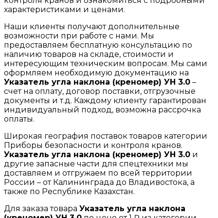
контроля кранов и ознакомиться с подробными
характеристиками и ценами.
Наши клиенты получают дополнительные
возможности при работе с нами. Мы
предоставляем бесплатную консультацию по
наличию товаров на складе, стоимости и
интересующим техническим вопросам. Мы сами
оформляем необходимую документацию на
Указатель угла наклона (креномер) УН 3.0
–
счет на оплату, договор поставки, отгрузочные
документы и т.д. Каждому клиенту гарантирован
индивидуальный подход, возможна рассрочка
оплаты.
Широкая география поставок товаров категории
Приборы безопасности и контроля кранов.
Указатель угла наклона (креномер) УН 3.0
и
другие запасные части для спецтехники мы
доставляем и отгружаем по всей территории
России – от Калининграда до Владивостока, а
также по Республике Казахстан.
Для заказа товара
Указатель угла наклона
(креномер) УН 3.0
по цене от 1 ₽ из категории