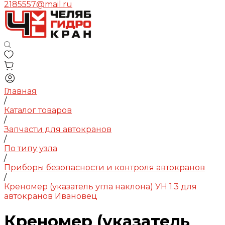
2185557@mail.ru
Главная
/
Каталог товаров
/
Запчасти для автокранов
/
По типу узла
/
Приборы безопасности и контроля автокранов
/
Креномер (указатель угла наклона) УН 1.3 для
автокранов Ивановец
Креномер (указатель