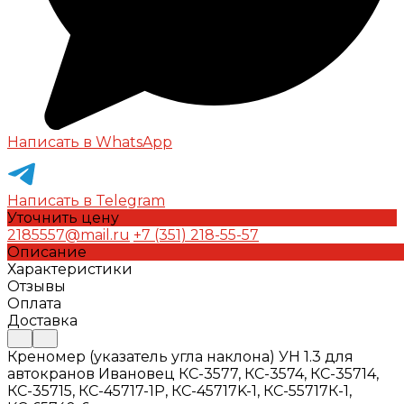
Написать в WhatsApp
Написать в Telegram
Уточнить цену
2185557@mail.ru
+7 (351) 218-55-57
Описание
Характеристики
Отзывы
Оплата
Доставка
Креномер (указатель угла наклона) УН 1.3 для
автокранов Ивановец КС-3577, КС-3574, КС-35714,
КС-35715, КС-45717-1Р, КС-45717K-1, КС-55717К-1,