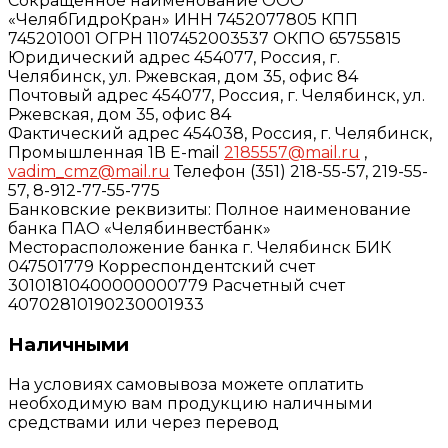
Сокращенное наименование ООО
«ЧелябГидроКран» ИНН 7452077805 КПП
745201001 ОГРН 1107452003537 ОКПО 65755815
Юридический адрес 454077, Россия, г.
Челябинск, ул. Ржевская, дом 35, офис 84
Почтовый адрес 454077, Россия, г. Челябинск, ул.
Ржевская, дом 35, офис 84
Фактический адрес 454038, Россия, г. Челябинск,
Промышленная 1В E-mail
2185557@mail.ru
,
vadim_cmz@mail.ru
Телефон (351) 218-55-57, 219-55-
57, 8-912-77-55-775
Банковские реквизиты: Полное наименование
банка ПАО «Челябинвестбанк»
Месторасположение банка г. Челябинск БИК
047501779 Корреспондентский счет
30101810400000000779 Расчетный счет
40702810190230001933
Наличными
На условиях самовывоза можете оплатить
необходимую вам продукцию наличными
средствами или через перевод