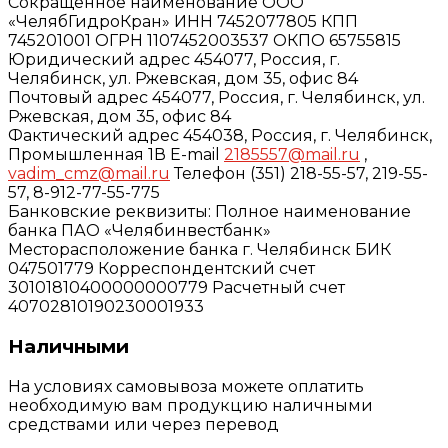
Сокращенное наименование ООО
«ЧелябГидроКран» ИНН 7452077805 КПП
745201001 ОГРН 1107452003537 ОКПО 65755815
Юридический адрес 454077, Россия, г.
Челябинск, ул. Ржевская, дом 35, офис 84
Почтовый адрес 454077, Россия, г. Челябинск, ул.
Ржевская, дом 35, офис 84
Фактический адрес 454038, Россия, г. Челябинск,
Промышленная 1В E-mail
2185557@mail.ru
,
vadim_cmz@mail.ru
Телефон (351) 218-55-57, 219-55-
57, 8-912-77-55-775
Банковские реквизиты: Полное наименование
банка ПАО «Челябинвестбанк»
Месторасположение банка г. Челябинск БИК
047501779 Корреспондентский счет
30101810400000000779 Расчетный счет
40702810190230001933
Наличными
На условиях самовывоза можете оплатить
необходимую вам продукцию наличными
средствами или через перевод