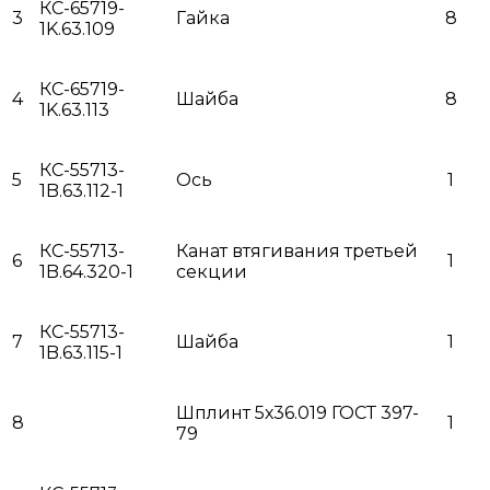
КС-65719-
3
Гайка
8
1K.63.109
КС-65719-
4
Шайба
8
1K.63.113
КС-55713-
5
Ось
1
1B.63.112-1
КС-55713-
Канат втягивания третьей
6
1
1B.64.320-1
секции
КС-55713-
7
Шайба
1
1B.63.115-1
Шплинт 5х36.019 ГОСТ 397-
8
1
79