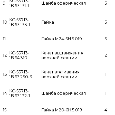
КС-55713-
9
Шайба сферическая
5
1B.63.131-1
КС-55713-
10
Гайка
5
1B.63.133-1
11
Гайка М24-6Н.5.019
5
КС-55713-
Канат выдвижения
12
2
1B.64.310
верхней секции
КС-55713-
Канат втягивания
13
1
1B.63.250-3
верхней секции
КС-55713-
14
Шайба сферическая
1
1B.63.132-1
15
Гайка М20-6Н.5.019
4