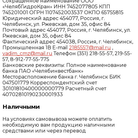
Сокращенное наименование ООО
«ЧелябГидроКран» ИНН 7452077805 КПП
745201001 ОГРН 1107452003537 ОКПО 65755815
Юридический адрес 454077, Россия, г.
Челябинск, ул. Ржевская, дом 35, офис 84
Почтовый адрес 454077, Россия, г. Челябинск, ул.
Ржевская, дом 35, офис 84
Фактический адрес 454038, Россия, г. Челябинск,
Промышленная 1В E-mail
2185557@mail.ru
,
vadim_cmz@mail.ru
Телефон (351) 218-55-57, 219-55-
57, 8-912-77-55-775
Банковские реквизиты: Полное наименование
банка ПАО «Челябинвестбанк»
Месторасположение банка г. Челябинск БИК
047501779 Корреспондентский счет
30101810400000000779 Расчетный счет
40702810190230001933
Наличными
На условиях самовывоза можете оплатить
необходимую вам продукцию наличными
средствами или через перевод