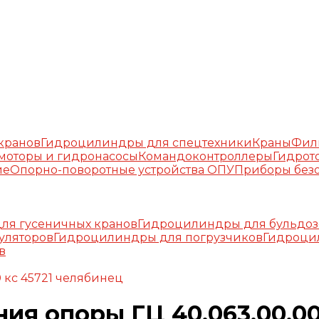
окранов
Гидроцилиндры для спецтехники
Краны
Фил
моторы и гидронасосы
Командоконтроллеры
Гидрот
ие
Опорно-поворотные устройства ОПУ
Приборы безо
ля гусеничных кранов
Гидроцилиндры для бульдоз
уляторов
Гидроцилиндры для погрузчиков
Гидроци
в
 кс 45721 челябинец
я опоры ГЦ 40.063.00.00