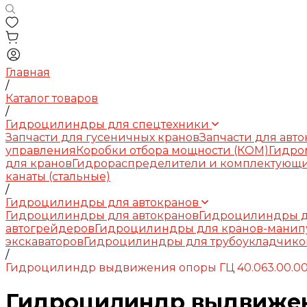
Главная
/
Каталог товаров
/
Гидроцилиндры для спецтехники
Запчасти для гусеничных кранов
Запчасти для авт
управления
Коробки отбора мощности (КОМ)
Гидро
для кранов
Гидрораспределители и комплектующ
канаты (стальные)
/
Гидроцилиндры для автокранов
Гидроцилиндры для автокранов
Гидроцилиндры д
автогрейдеров
Гидроцилиндры для кранов-манип
экскаваторов
Гидроцилиндры для трубоукладчико
/
Гидроцилиндр выдвижения опоры ГЦ 40.063.00.00
Гидроцилиндр выдвижени