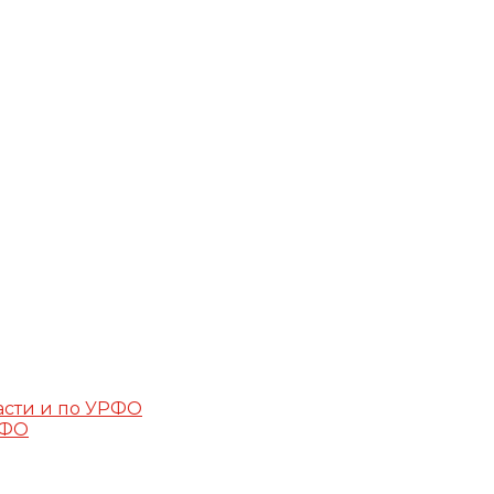
асти и по УРФО
РФО