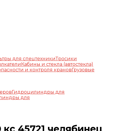
ьтры для спецтехники
Тросики
олкатели
Кабины и стекла (автостекла)
пасности и контроля кранов
Грузовые
еров
Гидроцилиндры для
линдры для
 кс 45721 челябинец