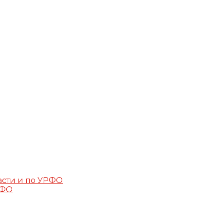
асти и по УРФО
РФО