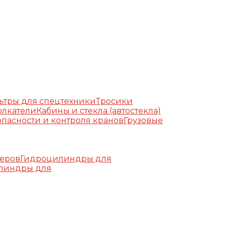
ьтры для спецтехники
Тросики
олкатели
Кабины и стекла (автостекла)
пасности и контроля кранов
Грузовые
еров
Гидроцилиндры для
линдры для