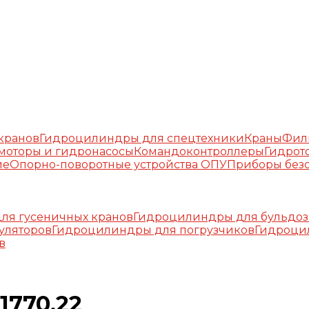
окранов
Гидроцилиндры для спецтехники
Краны
Фил
моторы и гидронасосы
Командоконтроллеры
Гидрот
ие
Опорно-поворотные устройства ОПУ
Приборы безо
ля гусеничных кранов
Гидроцилиндры для бульдоз
уляторов
Гидроцилиндры для погрузчиков
Гидроци
в
1770.22