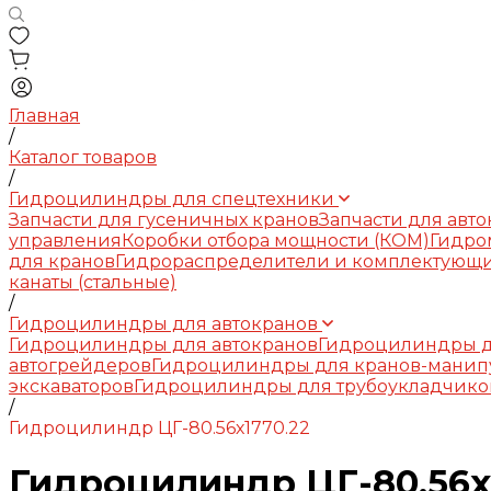
Главная
/
Каталог товаров
/
Гидроцилиндры для спецтехники
Запчасти для гусеничных кранов
Запчасти для авт
управления
Коробки отбора мощности (КОМ)
Гидро
для кранов
Гидрораспределители и комплектующ
канаты (стальные)
/
Гидроцилиндры для автокранов
Гидроцилиндры для автокранов
Гидроцилиндры д
автогрейдеров
Гидроцилиндры для кранов-манип
экскаваторов
Гидроцилиндры для трубоукладчико
/
Гидроцилиндр ЦГ-80.56х1770.22
Гидроцилиндр ЦГ-80.56х