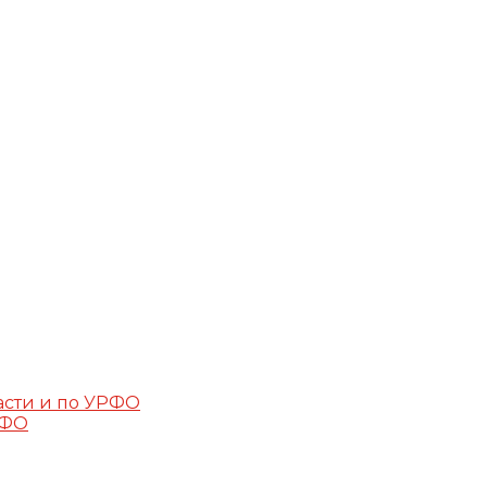
асти и по УРФО
РФО