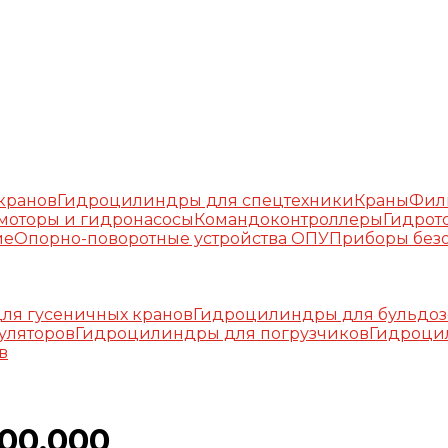
окранов
Гидроцилиндры для спецтехники
Краны
Фил
моторы и гидронасосы
Командоконтроллеры
Гидрот
ие
Опорно-поворотные устройства ОПУ
Приборы безо
ля гусеничных кранов
Гидроцилиндры для бульдоз
уляторов
Гидроцилиндры для погрузчиков
Гидроци
в
00.000