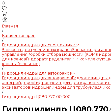
Главная
/
Каталог товаров
/
Гидроцилиндры для спецтехники
Запчасти для гусеничных кранов
Запчасти для авт
управления
Коробки отбора мощности (КОМ)
Гидро
для кранов
Гидрораспределители и комплектующ
канаты (стальные)
/
Гидроцилиндры для автокранов
Гидроцилиндры для автокранов
Гидроцилиндры д
автогрейдеров
Гидроцилиндры для кранов-манип
экскаваторов
Гидроцилиндры для трубоукладчико
/
Гидроцилиндр Ц080.770.00.000
Гидроцилиндр Ц080.770.