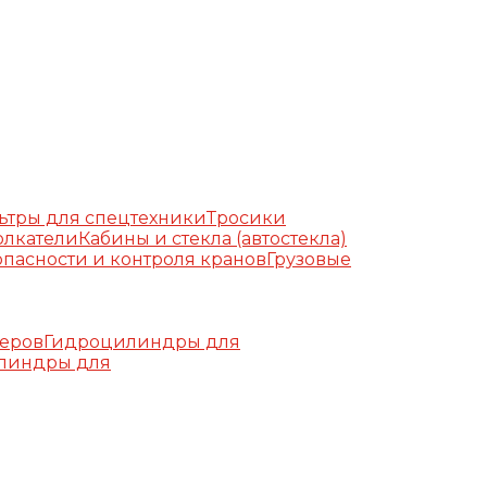
ьтры для спецтехники
Тросики
олкатели
Кабины и стекла (автостекла)
пасности и контроля кранов
Грузовые
еров
Гидроцилиндры для
линдры для