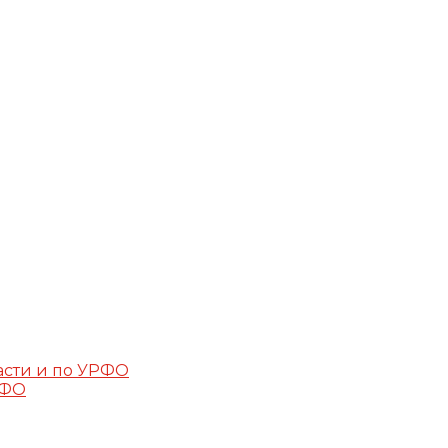
асти и по УРФО
РФО