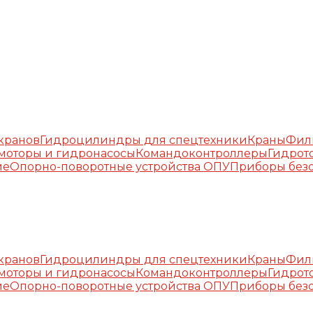
окранов
Гидроцилиндры для спецтехники
Краны
Фил
моторы и гидронасосы
Командоконтроллеры
Гидрот
ие
Опорно-поворотные устройства ОПУ
Приборы безо
окранов
Гидроцилиндры для спецтехники
Краны
Фил
моторы и гидронасосы
Командоконтроллеры
Гидрот
ие
Опорно-поворотные устройства ОПУ
Приборы безо