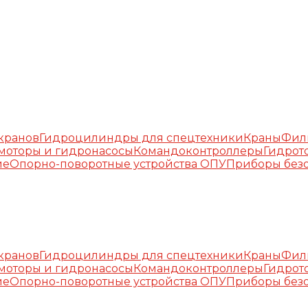
окранов
Гидроцилиндры для спецтехники
Краны
Фил
моторы и гидронасосы
Командоконтроллеры
Гидрот
ие
Опорно-поворотные устройства ОПУ
Приборы безо
окранов
Гидроцилиндры для спецтехники
Краны
Фил
моторы и гидронасосы
Командоконтроллеры
Гидрот
ие
Опорно-поворотные устройства ОПУ
Приборы безо