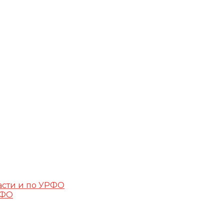
асти и по УРФО
РФО