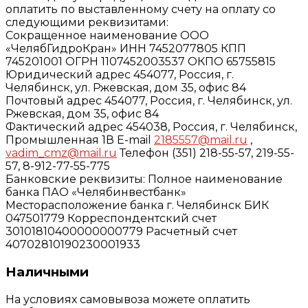
оплатить по выставленному счету на оплату со
следующими реквизитами:
Сокращенное наименование ООО
«ЧелябГидроКран» ИНН 7452077805 КПП
745201001 ОГРН 1107452003537 ОКПО 65755815
Юридический адрес 454077, Россия, г.
Челябинск, ул. Ржевская, дом 35, офис 84
Почтовый адрес 454077, Россия, г. Челябинск, ул.
Ржевская, дом 35, офис 84
Фактический адрес 454038, Россия, г. Челябинск,
Промышленная 1В E-mail
2185557@mail.ru
,
vadim_cmz@mail.ru
Телефон (351) 218-55-57, 219-55-
57, 8-912-77-55-775
Банковские реквизиты: Полное наименование
банка ПАО «Челябинвестбанк»
Месторасположение банка г. Челябинск БИК
047501779 Корреспондентский счет
30101810400000000779 Расчетный счет
40702810190230001933
Наличными
На условиях самовывоза можете оплатить