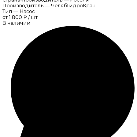
Производитель
—
ЧелябГидроКран
Тип
—
Насос
от
1 800 ₽
/
шт
В наличии