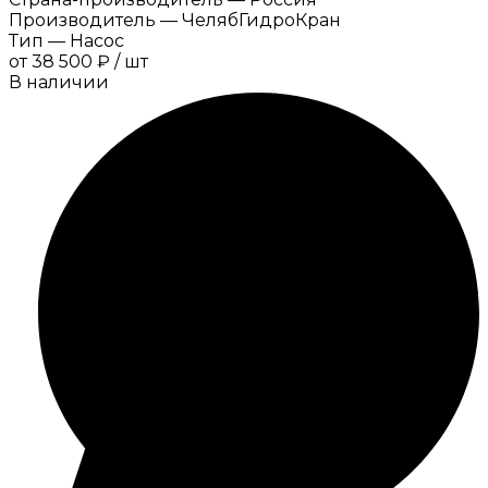
Производитель
—
ЧелябГидроКран
Тип
—
Насос
от
38 500 ₽
/
шт
В наличии