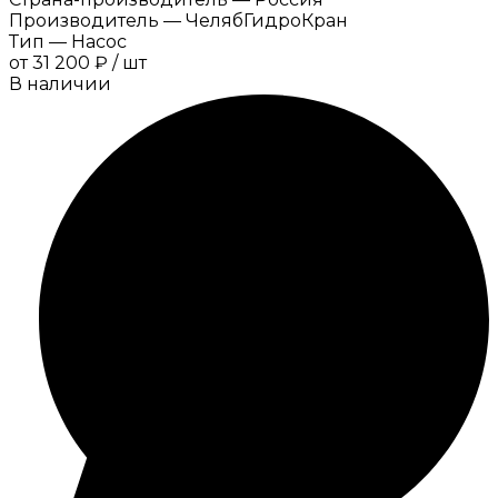
Производитель
—
ЧелябГидроКран
Тип
—
Насос
от
31 200 ₽
/
шт
В наличии