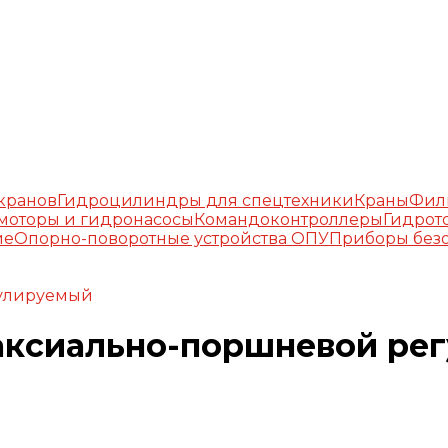
окранов
Гидроцилиндры для спецтехники
Краны
Фил
моторы и гидронасосы
Командоконтроллеры
Гидрот
ие
Опорно-поворотные устройства ОПУ
Приборы безо
гулируемый
1 аксиально-поршневой р