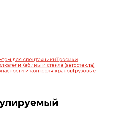
ьтры для спецтехники
Тросики
олкатели
Кабины и стекла (автостекла)
пасности и контроля кранов
Грузовые
егулируемый