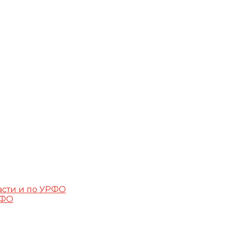
асти и по УРФО
РФО