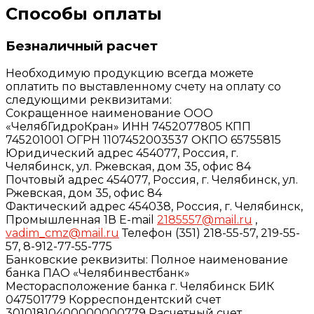
Способы оплаты
Безналичный расчет
Необходимую продукцию всегда можете
оплатить по выставленному счету на оплату со
следующими реквизитами:
Сокращенное наименование ООО
«ЧелябГидроКран» ИНН 7452077805 КПП
745201001 ОГРН 1107452003537 ОКПО 65755815
Юридический адрес 454077, Россия, г.
Челябинск, ул. Ржевская, дом 35, офис 84
Почтовый адрес 454077, Россия, г. Челябинск, ул.
Ржевская, дом 35, офис 84
Фактический адрес 454038, Россия, г. Челябинск,
Промышленная 1В E-mail
2185557@mail.ru
,
vadim_cmz@mail.ru
Телефон (351) 218-55-57, 219-55-
57, 8-912-77-55-775
Банковские реквизиты: Полное наименование
банка ПАО «Челябинвестбанк»
Месторасположение банка г. Челябинск БИК
047501779 Корреспондентский счет
30101810400000000779 Расчетный счет