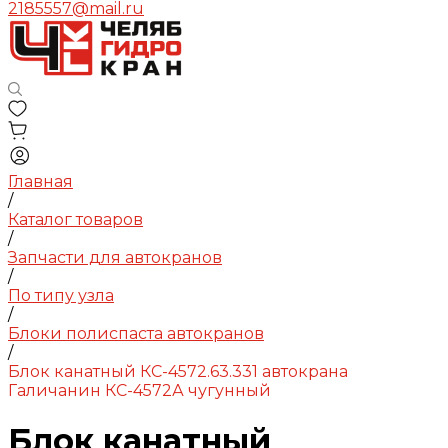
2185557@mail.ru
Главная
/
Каталог товаров
/
Запчасти для автокранов
/
По типу узла
/
Блоки полиспаста автокранов
/
Блок канатный КС-4572.63.331 автокрана
Галичанин КС-4572А чугунный
Блок канатный