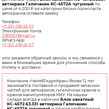
автокрана Галичанин КС-4572А чугунный
по
цене от 4 200 ₽ из категории Блоки полиспаста
автокранов оставьте заявку
Телефон:
+7-351-218-55-57
Электронная почта:
2185557@mail.ru
What's App:
+7-351-218-55-57
или закажите обратный звонок, и мы свяжемся с
вами в ближайшее время для уточнения способа
оплаты и доставки.
Компания «ЧелябГидроКран» более 12 лет
занимается поставкой и продажей запасных
частей для автокранов, гусеничных кранов и
кранов манипуляторов КМУ. На нашем
складе всегда в наличии
Блок канатный
КС-4572.63.331 автокрана Галичанин
КС-4572А чугунный
и другие необходимые