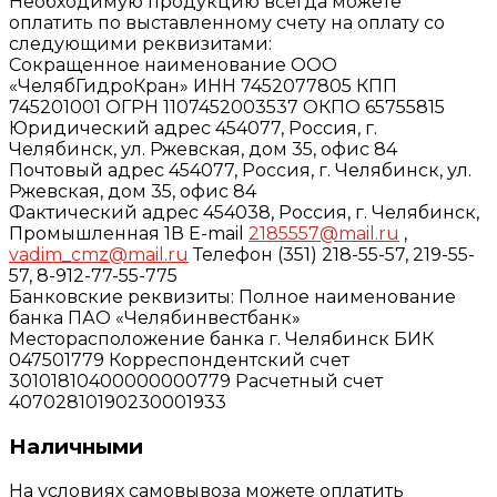
Необходимую продукцию всегда можете
оплатить по выставленному счету на оплату со
следующими реквизитами:
Сокращенное наименование ООО
«ЧелябГидроКран» ИНН 7452077805 КПП
745201001 ОГРН 1107452003537 ОКПО 65755815
Юридический адрес 454077, Россия, г.
Челябинск, ул. Ржевская, дом 35, офис 84
Почтовый адрес 454077, Россия, г. Челябинск, ул.
Ржевская, дом 35, офис 84
Фактический адрес 454038, Россия, г. Челябинск,
Промышленная 1В E-mail
2185557@mail.ru
,
vadim_cmz@mail.ru
Телефон (351) 218-55-57, 219-55-
57, 8-912-77-55-775
Банковские реквизиты: Полное наименование
банка ПАО «Челябинвестбанк»
Месторасположение банка г. Челябинск БИК
047501779 Корреспондентский счет
30101810400000000779 Расчетный счет
40702810190230001933
Наличными
На условиях самовывоза можете оплатить