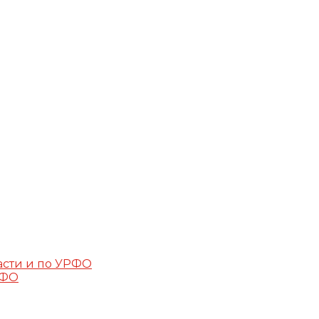
асти и по УРФО
РФО