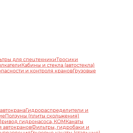
ьтры для спецтехники
Тросики
олкатели
Кабины и стекла (автостекла)
пасности и контроля кранов
Грузовые
автокрана
Гидрораспределители и
ие
Ползуны (плиты скольжения)
Привод гидронасоса, КОМ
Канаты
я автокранов
Фильтры, гидробаки и
 управления
Грузовые канаты (стальные)