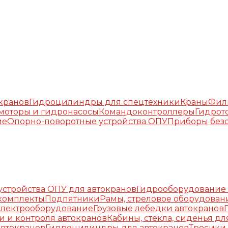
окранов
Гидроцилиндры для спецтехники
Краны
Фил
моторы и гидронасосы
Командоконтроллеры
Гидрот
ие
Опорно-поворотные устройства ОПУ
Приборы безо
стройства ОПУ для автокранов
Гидрооборудование 
комплекты
Подпятники
Рамы, стреловое оборудован
Электрооборудование
Грузовые лебедки автокранов
и и контроля автокранов
Кабины, стекла, сиденья дл
автокранов
Гидроцилиндры для автокранов
Тросики