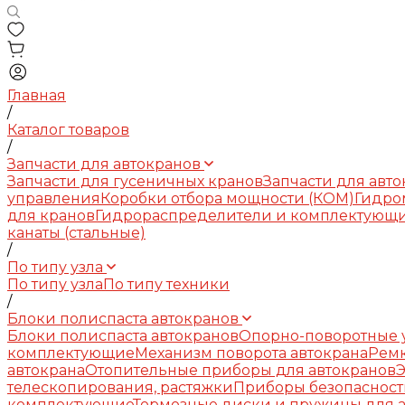
Главная
/
Каталог товаров
/
Запчасти для автокранов
Запчасти для гусеничных кранов
Запчасти для авт
управления
Коробки отбора мощности (КОМ)
Гидро
для кранов
Гидрораспределители и комплектующ
канаты (стальные)
/
По типу узла
По типу узла
По типу техники
/
Блоки полиспаста автокранов
Блоки полиспаста автокранов
Опорно-поворотные у
комплектующие
Механизм поворота автокрана
Рем
автокрана
Отопительные приборы для автокранов
телескопирования, растяжки
Приборы безопасност
комплектующие
Тормозные диски и пружины для 