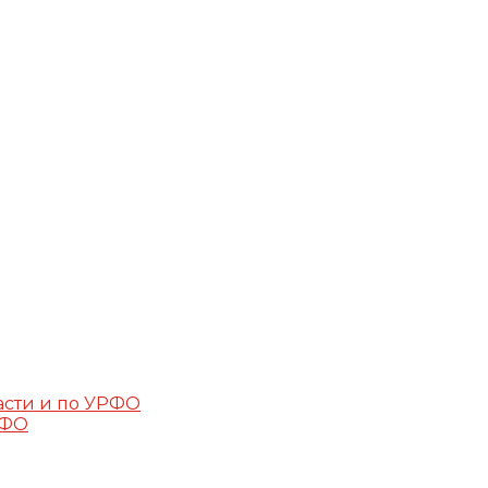
асти и по УРФО
РФО