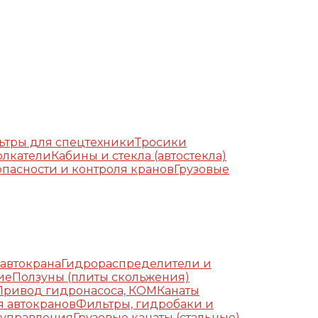
ьтры для спецтехники
Тросики
олкатели
Кабины и стекла (автостекла)
пасности и контроля кранов
Грузовые
автокрана
Гидрораспределители и
ие
Ползуны (плиты скольжения)
Привод гидронасоса, КОМ
Канаты
я автокранов
Фильтры, гидробаки и
 управления
Грузовые канаты (стальные)