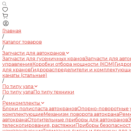
Главная
/
Каталог товаров
/
Запчасти для автокранов
Запчасти для гусеничных кранов
Запчасти для авт
управления
Коробки отбора мощности (КОМ)
Гидро
для кранов
Гидрораспределители и комплектующ
канаты (стальные)
/
По типу узла
По типу узла
По типу техники
/
Ремкомплекты
Блоки полиспаста автокранов
Опорно-поворотные у
комплектующие
Механизм поворота автокрана
Рем
автокрана
Отопительные приборы для автокранов
телескопирования, растяжки
Приборы безопасност
комплектующие
Тормозные диски и пружины для 