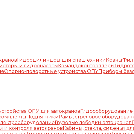
окранов
Гидроцилиндры для спецтехники
Краны
Фил
моторы и гидронасосы
Командоконтроллеры
Гидрот
ие
Опорно-поворотные устройства ОПУ
Приборы безо
стройства ОПУ для автокранов
Гидрооборудование 
комплекты
Подпятники
Рамы, стреловое оборудован
Электрооборудование
Грузовые лебедки автокранов
и и контроля автокранов
Кабины, стекла, сиденья дл
автокранов
Гидроцилиндры для автокранов
Тросики