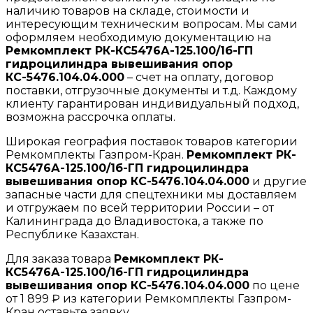
наличию товаров на складе, стоимости и
интересующим техническим вопросам. Мы сами
оформляем необходимую документацию на
Ремкомплект РК-КС5476А-125.100/1б-ГП
гидроцилиндра вывешивания опор
КС-5476.104.04.000
– счет на оплату, договор
поставки, отгрузочные документы и т.д. Каждому
клиенту гарантирован индивидуальный подход,
возможна рассрочка оплаты.
Широкая география поставок товаров категории
Ремкомплекты Газпром-Кран.
Ремкомплект РК-
КС5476А-125.100/1б-ГП гидроцилиндра
вывешивания опор КС-5476.104.04.000
и другие
запасные части для спецтехники мы доставляем
и отгружаем по всей территории России – от
Калининграда до Владивостока, а также по
Республике Казахстан.
Для заказа товара
Ремкомплект РК-
КС5476А-125.100/1б-ГП гидроцилиндра
вывешивания опор КС-5476.104.04.000
по цене
от 1 899 ₽ из категории Ремкомплекты Газпром-
Кран оставьте заявку