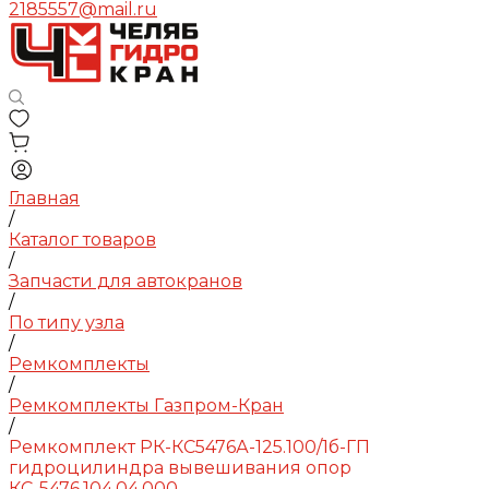
2185557@mail.ru
Главная
/
Каталог товаров
/
Запчасти для автокранов
/
По типу узла
/
Ремкомплекты
/
Ремкомплекты Газпром-Кран
/
Ремкомплект РК-КС5476А-125.100/1б-ГП
гидроцилиндра вывешивания опор
КС-5476.104.04.000