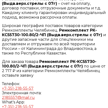
(Выдв.верх.стрелы с 07г)
– счет на оплату,
договор поставки, отгрузочные документы и т.д.
Каждому клиенту гарантирован индивидуальный
подход, возможна рассрочка оплаты.
Широкая география поставок товаров категории
Ремкомплекты Челябинец.
Ремкомплект РК-
КС55730-100.80/2-ЧП (Выдв.верх.стрелы с 07г)
и
другие запасные части для спецтехники мы
доставляем и отгружаем по всей территории
России – от Калининграда до Владивостока, а
также по Республике Казахстан.
Для заказа товара
Ремкомплект РК-КС55730-
100.80/2-ЧП (Выдв.верх.стрелы с 07г)
по цене от
2 717 ₽ из категории Ремкомплекты Челябинец
оставьте заявку
Телефон:
+7-351-218-55-57
Электронная почта:
2185557@mail.ru
What's App:
+7-351-218-55-57