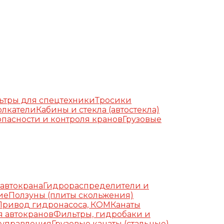
ьтры для спецтехники
Тросики
олкатели
Кабины и стекла (автостекла)
пасности и контроля кранов
Грузовые
автокрана
Гидрораспределители и
ие
Ползуны (плиты скольжения)
Привод гидронасоса, КОМ
Канаты
я автокранов
Фильтры, гидробаки и
 управления
Грузовые канаты (стальные)