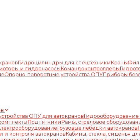
окранов
Гидроцилиндры для спецтехники
Краны
Фил
моторы и гидронасосы
Командоконтроллеры
Гидрот
ие
Опорно-поворотные устройства ОПУ
Приборы безо
ов
стройства ОПУ для автокранов
Гидрооборудование 
комплекты
Подпятники
Рамы, стреловое оборудован
Электрооборудование
Грузовые лебедки автокранов
и и контроля автокранов
Кабины, стекла, сиденья дл
автокранов
Гидроцилиндры для автокранов
Тросики