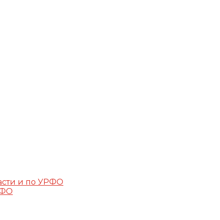
асти и по УРФО
РФО