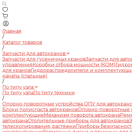
Главная
/
Каталог товаров
/
Запчасти для автокранов
Запчасти для гусеничных кранов
Запчасти для авт
управления
Коробки отбора мощности (КОМ)
Гидро
для кранов
Гидрораспределители и комплектующ
канаты (стальные)
/
По типу узла
По типу узла
По типу техники
/
Опорно-поворотные устройства ОПУ для автокран
Блоки полиспаста автокранов
Опорно-поворотные у
комплектующие
Механизм поворота автокрана
Рем
автокрана
Отопительные приборы для автокранов
телескопирования, растяжки
Приборы безопасност
комплектующие
Тормозные диски и пружины для 