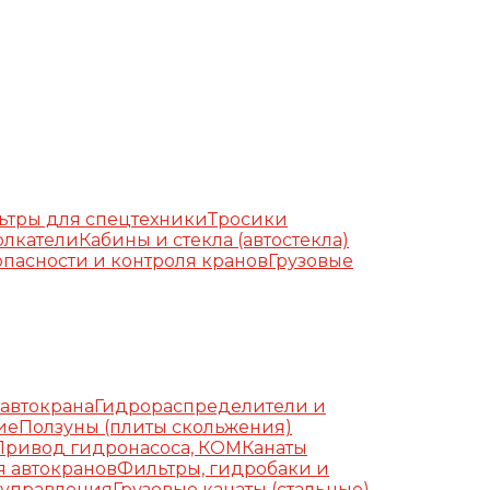
ьтры для спецтехники
Тросики
олкатели
Кабины и стекла (автостекла)
пасности и контроля кранов
Грузовые
автокрана
Гидрораспределители и
ие
Ползуны (плиты скольжения)
Привод гидронасоса, КОМ
Канаты
я автокранов
Фильтры, гидробаки и
 управления
Грузовые канаты (стальные)