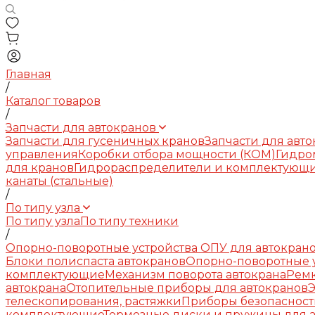
Главная
/
Каталог товаров
/
Запчасти для автокранов
Запчасти для гусеничных кранов
Запчасти для авт
управления
Коробки отбора мощности (КОМ)
Гидро
для кранов
Гидрораспределители и комплектующ
канаты (стальные)
/
По типу узла
По типу узла
По типу техники
/
Опорно-поворотные устройства ОПУ для автокран
Блоки полиспаста автокранов
Опорно-поворотные у
комплектующие
Механизм поворота автокрана
Рем
автокрана
Отопительные приборы для автокранов
телескопирования, растяжки
Приборы безопасност
комплектующие
Тормозные диски и пружины для 