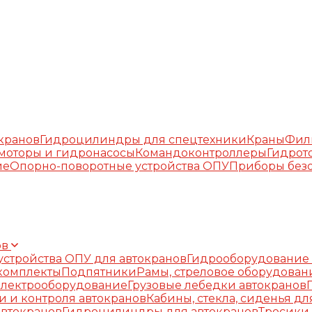
окранов
Гидроцилиндры для спецтехники
Краны
Фил
моторы и гидронасосы
Командоконтроллеры
Гидрот
ие
Опорно-поворотные устройства ОПУ
Приборы безо
ов
стройства ОПУ для автокранов
Гидрооборудование 
комплекты
Подпятники
Рамы, стреловое оборудован
Электрооборудование
Грузовые лебедки автокранов
и и контроля автокранов
Кабины, стекла, сиденья дл
автокранов
Гидроцилиндры для автокранов
Тросики