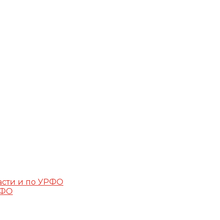
асти и по УРФО
РФО