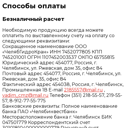
Способы оплаты
Безналичный расчет
Необходимую продукцию всегда можете
оплатить по выставленному счету на оплату со
следующими реквизитами:
Сокращенное наименование ООО
«ЧелябГидроКран» ИНН 7452077805 КПП
745201001 ОГРН 1107452003537 ОКПО 65755815
Юридический адрес 454077, Россия, г.
Челябинск, ул. Ржевская, дом 35, офис 84
Почтовый адрес 454077, Россия, г. Челябинск, ул.
Ржевская, дом 35, офис 84
Фактический адрес 454038, Россия, г. Челябинск,
Промышленная 1В E-mail
2185557@mail.ru
,
vadim_cmz@mail.ru
Телефон (351) 218-55-57, 219-55-
57, 8-912-77-55-775
Банковские реквизиты: Полное наименование
банка ПАО «Челябинвестбанк»
Месторасположение банка г. Челябинск БИК
047501779 Корреспондентский счет
30101810400000000779 Расчетный счет