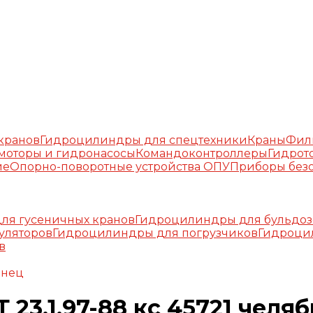
окранов
Гидроцилиндры для спецтехники
Краны
Фил
моторы и гидронасосы
Командоконтроллеры
Гидрот
ие
Опорно-поворотные устройства ОПУ
Приборы безо
ля гусеничных кранов
Гидроцилиндры для бульдоз
уляторов
Гидроцилиндры для погрузчиков
Гидроци
в
инец
 23.1.97-88 кс 45721 челя