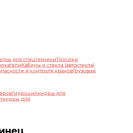
ьтры для спецтехники
Тросики
олкатели
Кабины и стекла (автостекла)
пасности и контроля кранов
Грузовые
еров
Гидроцилиндры для
линдры для
бинец