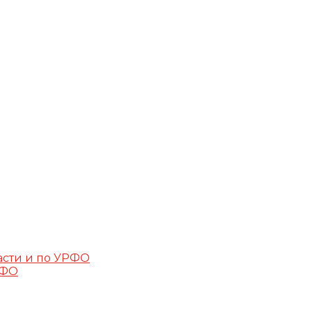
асти и по УРФО
РФО