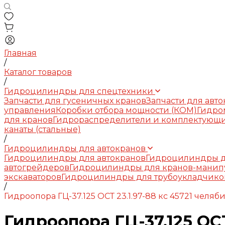
Главная
/
Каталог товаров
/
Гидроцилиндры для спецтехники
Запчасти для гусеничных кранов
Запчасти для авт
управления
Коробки отбора мощности (КОМ)
Гидро
для кранов
Гидрораспределители и комплектующ
канаты (стальные)
/
Гидроцилиндры для автокранов
Гидроцилиндры для автокранов
Гидроцилиндры д
автогрейдеров
Гидроцилиндры для кранов-манип
экскаваторов
Гидроцилиндры для трубоукладчико
/
Гидроопора ГЦ-37.125 ОСТ 23.1.97-88 кс 45721 челяб
Гидроопора ГЦ-37.125 ОСТ