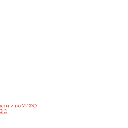
асти и по УРФО
РФО