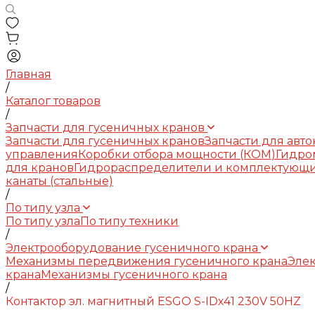
Главная
/
Каталог товаров
/
Запчасти для гусеничных кранов
Запчасти для гусеничных кранов
Запчасти для авт
управления
Коробки отбора мощности (КОМ)
Гидро
для кранов
Гидрораспределители и комплектующ
канаты (стальные)
/
По типу узла
По типу узла
По типу техники
/
Электрооборудование гусеничного крана
Механизмы передвижения гусеничного крана
Элек
крана
Механизмы гусеничного крана
/
Контактор эл. магнитный ESGO S-IDх41 230V 50HZ