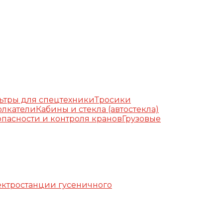
ьтры для спецтехники
Тросики
олкатели
Кабины и стекла (автостекла)
пасности и контроля кранов
Грузовые
ктростанции гусеничного