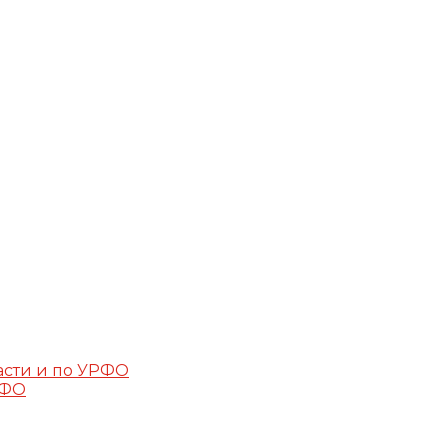
асти и по УРФО
РФО