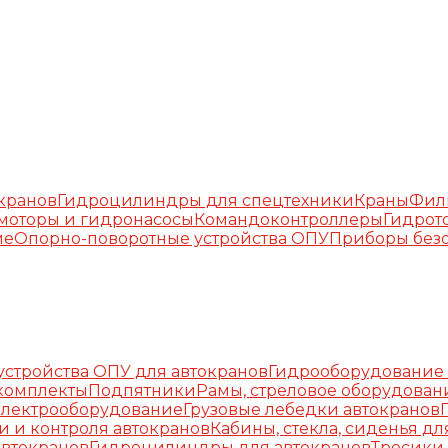
окранов
Гидроцилиндры для спецтехники
Краны
Фил
моторы и гидронасосы
Командоконтроллеры
Гидрот
ие
Опорно-поворотные устройства ОПУ
Приборы безо
стройства ОПУ для автокранов
Гидрооборудование 
комплекты
Подпятники
Рамы, стреловое оборудован
Электрооборудование
Грузовые лебедки автокранов
и и контроля автокранов
Кабины, стекла, сиденья дл
автокранов
Гидроцилиндры для автокранов
Тросики