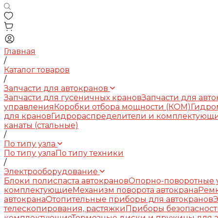
Главная
/
Каталог товаров
/
Запчасти для автокранов
Запчасти для гусеничных кранов
Запчасти для авт
управления
Коробки отбора мощности (КОМ)
Гидро
для кранов
Гидрораспределители и комплектующ
канаты (стальные)
/
По типу узла
По типу узла
По типу техники
/
Электрооборудование
Блоки полиспаста автокранов
Опорно-поворотные у
комплектующие
Механизм поворота автокрана
Рем
автокрана
Отопительные приборы для автокранов
телескопирования, растяжки
Приборы безопасност
комплектующие
Тормозные диски и пружины для 